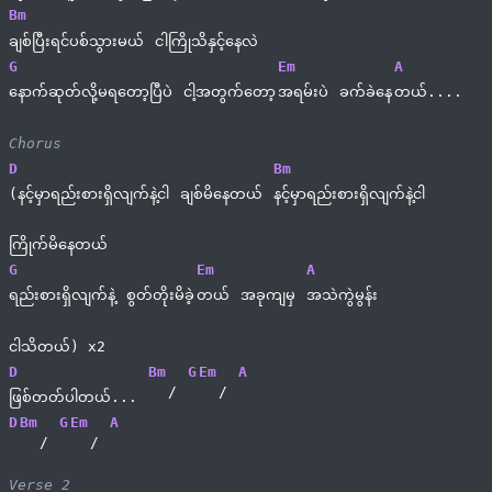
Bm
ချစ်ပြီးရင်ပစ်သွားမယ် 
ငါကြိုသိနှင့်နေလဲ
G
Em
A
နောက်ဆုတ်လို့မရတော့ပြီပဲ 
ငါ့အတွက်တော့
အရမ်းပဲ 
ခက်ခဲနေ
တယ်....
Chorus
D
Bm
(နင့်မှာရည်းစားရှိလျက်နဲ့ငါ 
ချစ်မိနေတယ် 
နင့်မှာရည်းစားရှိလျက်နဲ့ငါ 
ကြိုက်မိနေတယ်
G
Em
A
ရည်းစားရှိလျက်နဲ့ 
စွတ်တိုးမိခဲ့
တယ် 
အခုကျမှ 
အသဲကွဲမွန်း 
ငါသိတယ်) x2
D
Bm
G
Em
A
/ 
/ 
ဖြစ်တတ်ပါတယ်... 
D
Bm
G
Em
A
/ 
/ 
Verse 2