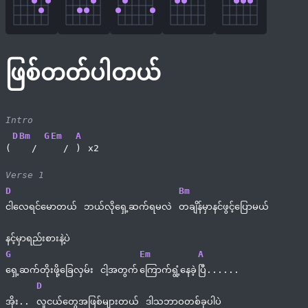
ဖြစ်တတ်ပါတယ်
Intro
D
Bm
G
Em
A
(
/ 
/ 
) 
x2
Verse 1
D
Bm
ငါလေရင်မောတယ် 
ဘယ်လိုရှေ့ဆက်ရမလဲ 
တချိန်မှာနင်ဖွင့်ပြောမယ် 
နင့်မှာရည်းစားနဲ့ပဲ
G
Em
A
ရှေ့ဆက်တိုးဖို့ခြေလှမ်း 
ငါ့အတွက်
ကြောက်ရွံ့နေခဲ့
ပြီ......
D
အိုး.. 
လူငယ်တွေအဖြစ်များတယ် 
ဒါသဘာဝတစ်ခုပါပဲ 