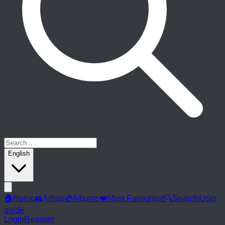
English
🏠
Home
👥
Artists
💿
Albums
❤️
Most Favourited
🔍
Search
ℹ️
User
guide
Login
Register