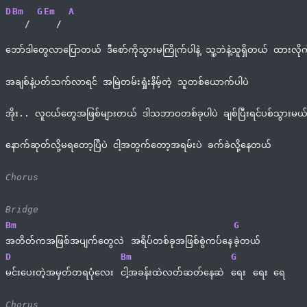
D
Bm
G
Em
A
/ 
/ 
ဘော်ဒါတွေလာပြောတယ် ဒီစော်ကိုသွားမကြိုက်ပါနဲ့ သူ့ဘဲနဲ့သူရှိတယ် ထားလိုက
အချစ်နဲ့ပတ်သက်လာရင် အမြဲတမ်းရှုံးနိမ့်တဲ့ သူတစ်ယောက်ပါပဲ
အိုး.. လူငယ်တွေအဖြစ်များတယ် ဒါသဘာဝတစ်ခုပါပဲ ချစ်ပြီးရင်ပစ်သွားမယ် င
နောက်ဆုတ်လို့မရတော့ပြီပဲ ငါ့အတွက်တော့အရမ်းပဲ ခက်ခဲလို့နေတယ်
Chorus
Bridge
Bm
G
အတိတ်ကအဖြစ်အပျက်တွေလဲ 
အရိပ်တစ်ခုအဖြစ်စွဲကပ်နေ
ခဲ့တယ်
D
Bm
G
မင်းပေးတဲ့အမှတ်တရပုံလေး 
ငါ့အခန်းထဲလတ်ဆတ်နေဆဲ 
ရေး 
ရေး ရေ
Chorus