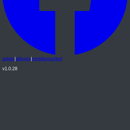
artists
|
albums
|
mostfavourited
v
1.0.28