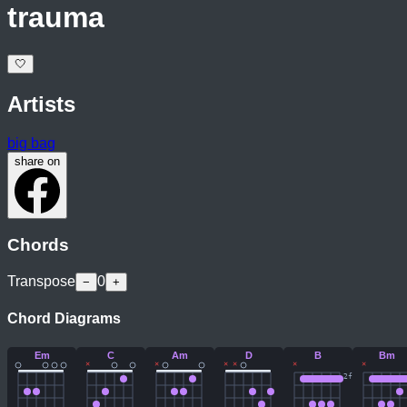
trauma
🤍
Artists
big bag
share on
Chords
Transpose
0
−
+
Chord Diagrams
Em
C
Am
D
B
Bm
×
×
×
×
×
×
2
fr