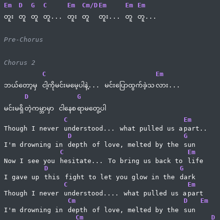
Em
D
G
C
Em
Cm/D
Em
Em
Em
တူး 
တူ 
တူ 
တူ... 
တူး 
တူ 
တူး... 
တူ 
တူ...
Pre-Chorus
Chorus 2
C
Em
ဘယ်တော့မှ 
ငါ့ကိုမင်းမမေ့ပါနဲ့... 
မင်းပြောထွက်ခဲ့သ
လား...
D
G
မင်းမရှိ
တဲ့ကမ္ဘာမှာ 
ငါနေစ
ရာမတွေ့ပါ
C
Em
Though I never 
understood... 
what pulled us a
part..
D
G
I'm drowning in 
depth 
of love, melted by the 
sun
C
Em
Now I see you 
hesitate... 
To bring us back to 
life
D
G
I gave up 
this 
fight to let you glow in the 
dark
C
Em
Though I never 
understood.... 
what pulled us a
part
Cm
D
Em
I'm drowning in 
depth 
of love, melted by the 
sun 
Cm
D