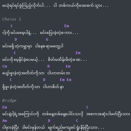
မယုံရင်ရင်ခွဲကြည့်လိုက်ပါ... 
ငါ
တစ်ကယ်ကိုအေးစက်
သွား...
Chorus 1
C
Em
ငါ့ကို
မင်းမမေ့ပါနဲ့... 
မင်းပြောခဲ့တဲ့စ
ကား...
D
G
မင်းမရှိ
တဲ့ကမ္ဘာမှာ 
ငါနေစ
ရာမတွေ့ပါ
C
Em
မင်းကို
မေ့နိုင်ခဲ့ပေမယ့်... 
စိတ်မထိန်းမိတဲ့ခ
ဏ...
Cm
D
Em
ပျော်ဖူးခဲ့တဲ့အတိတ်ကိုသာ 
ငါဟာတမ်း
တ
C
D
Em
Em
ရှိဖူး
ခဲ့တဲ့အတိတ်ကိုသာ 
ငါဟာစိတ်
နာ 
Bridge
Em
C
မင်းနဲ့ငါ့ရဲ့အကြောင်းကို 
တစ်နေ့တစ်နေ့ပေါင်းသလို 
အစကအဆုံးငါဖတ်ပြီးသား
Am
D
C
ငါမှားခဲ့ပြီး 
ဒါမင်းမှန်တယ် 
မျက်ရည်မကျခင်
ရှုံးနိမ့်ပြီးသား...