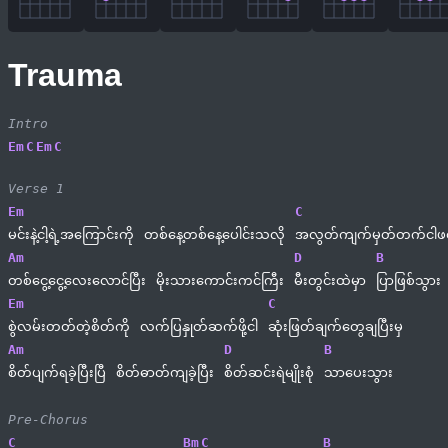
Trauma
Intro
Em
C
Em
C
Verse 1
Em
C
မင်းနဲ့ငါ့ရဲ့အကြောင်းကို 
တစ်နေ့တစ်နေ့ပေါင်းသလို 
အလွတ်ကျက်မှတ်တက်ငါဖတ
Am
D
B
တစ်ငွေ့ငွေ့လေးလောင်ပြီး 
မိုးသားကောင်းကင်ကြီး 
မီးတွင်းထဲမှာ 
ပြာဖြစ်သွား
Em
C
စွဲလမ်းတတ်တဲ့စိတ်ကို 
လက်ပြနှုတ်ဆက်ဖို့ငါ 
ဆုံးဖြတ်ချက်တွေချပြီးမှ
Am
D
B
စိတ်ပျက်ရခဲ့ပြီးပြီ 
စိတ်ဓာတ်ကျခဲ့ပြီး 
စိတ်ဆင်းရဲမျိုးစုံ 
သာပေးသွား
Pre-Chorus
C
Bm
C
B