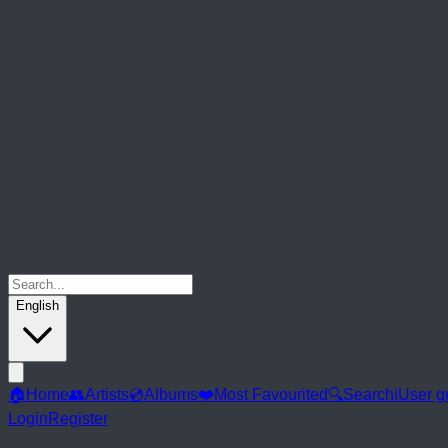
English
🏠
Home
👥
Artists
💿
Albums
❤️
Most Favourited
🔍
Search
ℹ️
User g
Login
Register