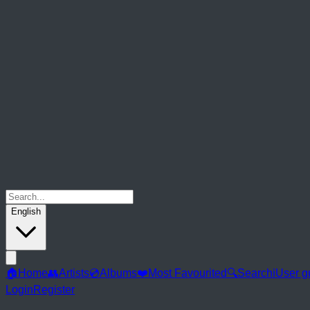
English
🏠
Home
👥
Artists
💿
Albums
❤️
Most Favourited
🔍
Search
ℹ️
User g
Login
Register