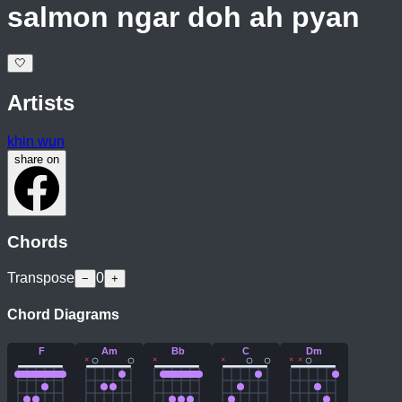
salmon ngar doh ah pyan
🤍
Artists
khin wun
share on
Chords
Transpose
0
−
+
Chord Diagrams
F
Am
Bb
C
Dm
×
×
×
×
×