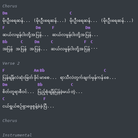
Chorus
Dm
C
မိုးဦးရေဆန်... 
(မိုးဦးရေဆန်...) 
မိုးဦးရေဆန်... 
(မိုးဦးရေဆန်...)
F
Dm
F
Dm
ဆယ်လမွန်ငါးတို့အ
ပြန်... 
ဆယ်လမွန်ငါးတို့အ
ပြန်...
Bb
C
Dm
C
F
C
...
အပြန် 
အ
ပြန် 
အ
ပြန်... 
ဆယ်လမွန်ငါးတို့အ
ပြန်
Verse 2
F
Am
Bb
C
ပြန်ချိန်လဲဆုံးဖြတ်
ခိုင်
မာစေ... 
ရာသီလဲတွက်ချက်မှန်ကန်
စေ...
Dm
Bb
C
စိတ်တူရာစီဝင်... 
ပြည့်စုံချိန်ပြန်ခဲ့မယ်
တဲ့...
C
F
ငယ်ရွယ်စဉ်ရှာဖွေစွန့်ခဲခဲ့
ပြီ...
Chorus
Instrumental