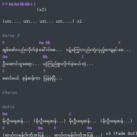
F
F
Am
Am
Bb
Bb
C
C
(x2)
(ဟာ.... ဟာ... ဟာ... ဟာ....) x2
Verse 3
F
Am
Bb
C
ချစ်ဖော်လည်းလိုက်ခဲ့
ခေါ်
ငင်စေ... 
ဝဋ်ကြွေးလည်းတုံ့လှည့်ကျေနပ်
စေ...
Dm
Bb
C
ဦးဆောင်သူစေရာ... 
ယုံကြည်စွာလိုက်ခဲ့မယ်
တဲ့...
C
F
မောင်မယ် 
စုန်ဆန်ကာ 
ပြန်ခဲ့ပြီ...
Chorus
Outro
Dm
C
မိုးဦးရေဆန်... 
(မိုးဦးရေဆန်...) 
မိုးဦးရေဆန်... 
(မိုးဦးရေဆန်...)
F
Dm
F
Dm
x3 (Fade Out
(ဆယ်လမွန်ငါးတို့အ
ပြန်... 
ဆယ်လမွန်ငါးတို့အ
ပြန်...) 