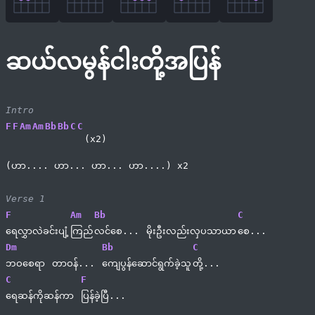
ဆယ်လမွန်ငါးတို့အပြန်
Intro
F
F
Am
Am
Bb
Bb
C
C
(x2)
(ဟာ.... ဟာ... ဟာ... ဟာ....) x2
Verse 1
F
Am
Bb
C
ရေလွှာလဲခင်းပျံ့
ကြည်
လင်စေ... 
မိုးဦးလည်းလှပသာယာ
စေ...
Dm
Bb
C
ဘဝစေရာ 
တာဝန်... 
ကျေပွန်ဆောင်ရွက်ခဲ့သူ
တို့...
C
F
ရေဆန်ကိုဆန်ကာ 
ပြန်ခဲ့ပြီ...