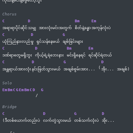
ကိုယ်နဲ့မင်းနဲ့မခွဲတော့ဘူး
Chorus
C
D
Bm
Em
အရာရာပိုင်ဆိုင်
သမျှ 
အားလုံးမင်းအတွက် 
စိတ်နဲ့ခန္ဓာ
အကုန်လုံးပဲ
C
D
G
ယုံကြည်နားလည်
မှု 
ရှင်သန်နေမယ် 
ချစ်ခြင်းများ
C
D
Bm
Em
ဒဏ်ရာတွေမရှိဘူး 
ကိုယ့်ရဲ့ရဲဘေးနား 
မင်းရှိနေရင် 
ရင်ဆိုင်ရဲတယ်
C
D
G
D
(
အန္တရာယ်အားလုံး
နင်းဖြတ်သွားမယ် 
အချစ်စွမ်းအား... 
အိုး... 
အချစ်)
Solo
Em
Bm
C
G
Em
Bm
C
D
G
/ 
Bridge
C
D
G
D
(ဒီတစ်ယောက်တည်းပဲ 
လက်တွဲသွားမယ် 
တစ်သက်လုံးပဲ 
အိုး... 