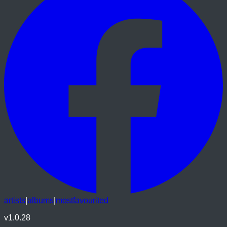
artists
|
albums
|
mostfavourited
v
1.0.28