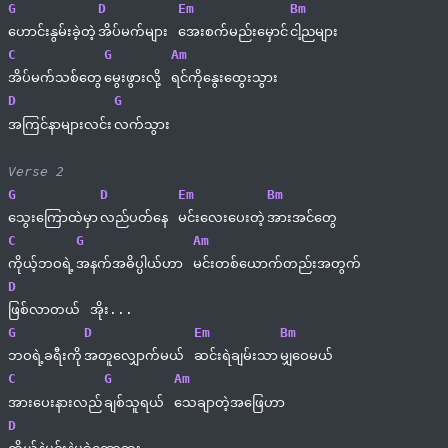
G
D
Em
Bm
ဟောင်းနွမ်းခဲ့တဲ့
အိပ်မက်များ 
အေးစက်မည်းမှောင်
ငါ့ညများ
C
G
Am
အိပ်မက်သစ်တွေ
မွေးဖွားလို့ 
ရင်ကိုနွေးထွေးသွား
D
G
အကြင်နာများလင်း
လက်သွား
Verse 2
G
D
Em
Bm
သွေးကြောထဲမှာ
လည်ပတ်နေ 
မင်းလေးပေးတဲ့
အားအင်တွေ
C
G
Am
ကိုယ့်ဘဝရဲ့
အနက်အဓိပ္ပါယ်ဟာ 
မင်းတစ်ယောက်တည်းအတွက်
D
ဖြစ်လာတယ် 
အိုး...
G
D
Em
Bm
ဘဝရဲ့ခရီးကို
အတူလျှောက်မယ် 
ဆင်းရဲချမ်းသာ
မျှဝေမယ်
C
G
Am
အားပေးနားလည်
ချစ်သူရယ် 
သေချာတဲ့အဖြေဟာ
D