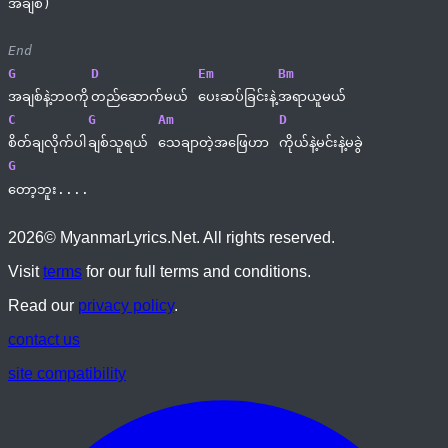
အချစ်)
End
G
D
Em
Bm
အချစ်နဲ့ဘဝကို
တည်ဆောက်မယ် 
ပေးဆပ်ခြင်းနဲ့
အရာယူမယ်
C
G
Am
D
စိတ်ချလိုက်ပါ
ချစ်သူရယ် 
သေချာတဲ့အဖြေဟာ 
ကိုယ်နဲ့မင်းနဲ့မခွဲ
G
တော့ဘူး....
2026
© MyanmarLyrics.Net. All rights reserved.
Visit
terms
for our full terms and conditions.
Read our
privacy policy
.
contact us
site compatibility