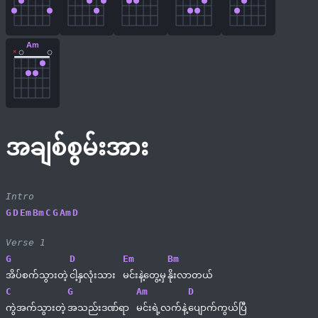
Am
×
အချစ်စွမ်းအား
Intro
G
D
Em
Bm
C
G
Am
D
Verse 1
G
D
Em
Bm
အိပ်စက်သွားတဲ့
ငါ့နှလုံးသား 
မင်းနဲ့တွေ့မှ
နိုးလာတယ်
C
G
Am
D
ကွဲအက်သွားတဲ့
အသည်းဒဏ်ရာ 
မင်းရဲ့လက်နဲ့
ပျောက်ကွယ်ပြီ