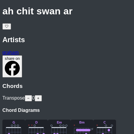
ah chit swan ar
🤍
Artists
graham
share on
Chords
Transpose
0
−
+
Chord Diagrams
G
D
Em
Bm
C
×
×
×
×
2
fr