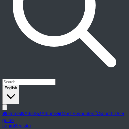
English
🏠
Home
👥
Artists
💿
Albums
❤️
Most Favourited
🔍
Search
ℹ️
User
guide
Login
Register