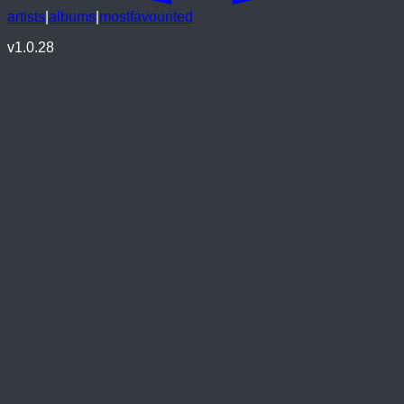
artists
|
albums
|
mostfavourited
v
1.0.28