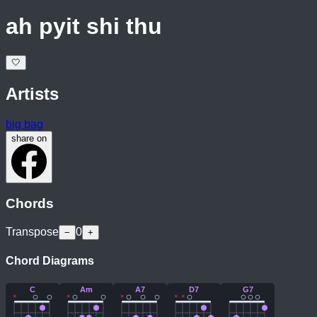
ah pyit shi thu
🤍
Artists
big bag
share on
Chords
Transpose
0
−
+
Chord Diagrams
C
Am
A7
D7
G7
×
×
×
×
×