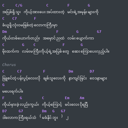
C
C/G
C
F
G
အပြစ်ရှိ
သူ၊ 
ကိုယ့်အားပေး
အပ်ထားတဲ့ 
မင်းရဲ့အမုန်း
များကို
C
C7
F
ခံယူဖို့
လုံးဝမဖြစ်တဲ့
လောကကြီးမှာ
Dm
F
G
G7
ကိုယ်တစ်ယောက်တည်း 
အမှောင်
ညထဲ 
လမ်း
ပျောက်ကာ 
C
G
C
F
G
မိုးထက်က 
လမ်းမ
ကြီးကိုယ့်ရဲ့အပြစ်
တွေ 
ဆေး
ကြောပေးလှည့်ပါ။
Chorus
C
C7
F
Dm
D7
ဖြူစင်တဲ့
ပန်းပွင့်လေးလို 
ချစ်သူလေးကို 
နာကျင်ခြင်း 
ဝေဒနာများ 
G
မပေးရက်ပါ။
F
G
C
Em
Am
ကိုယ်မှားခဲ့
လည်းကွယ်၊ 
ကိုယ့်ကြောင့် 
မင်းလေး
ငိုရပြီ
D7
G7
Dm
G
G7
(
) 
၂
ဒါလောက
ကြီးရယ်သံ 
မခံနိုင်
ဘူး 