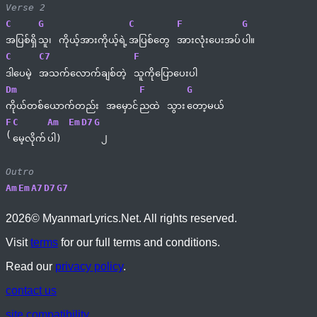
Verse 2
C
G
C
F
G
အပြစ်ရှိ
သူ၊ 
ကိုယ့်အားကိုယ့်ရဲ့
အပြစ်တွေ 
အားလုံးပေးအပ်
ပါ။
C
C7
F
ဒါပေမဲ့ 
အသက်လောက်ချစ်တဲ့ 
သူကိုပြောပေးပါ
Dm
F
G
ကိုယ်တစ်ယောက်တည်း 
အမှောင်
ညထဲ 
သွား
တော့မယ်
F
C
Am
Em
D7
G
(
၂
မေ့လိုက်
ပါ) 
Outro
Am
Em
A7
D7
G7
2026
© MyanmarLyrics.Net. All rights reserved.
Visit
terms
for our full terms and conditions.
Read our
privacy policy
.
contact us
site compatibility