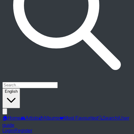
English
🏠
Home
👥
Artists
💿
Albums
❤️
Most Favourited
🔍
Search
ℹ️
User
guide
Login
Register