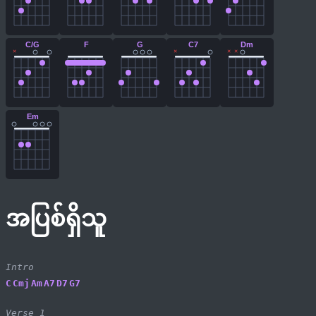
C/G
F
G
C7
Dm
×
×
×
×
Em
အပြစ်ရှိသူ
Intro
C
Cmj
Am
A7
D7
G7
Verse 1