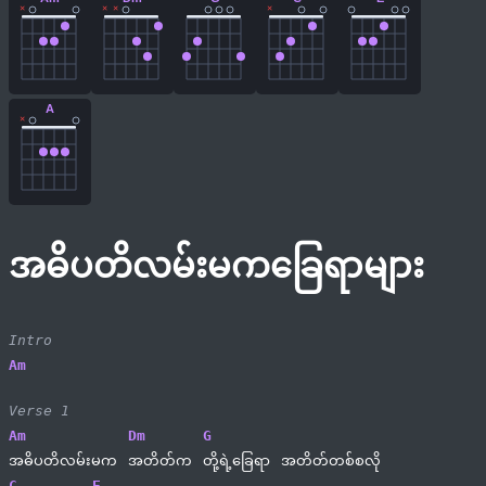
×
×
×
×
A
×
အဓိပတိလမ်းမကခြေရာများ
Intro
Am
Verse 1
Am
Dm
G
အဓိပတိလမ်းမက 
အတိတ်က 
တို့ရဲ့ခြေရာ 
အတိတ်တစ်စလို
C
E