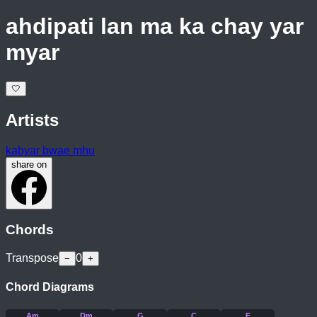
ahdipati lan ma ka chay yar
myar
🤍
Artists
kabyar bwae mhu
share on
Chords
Transpose
0
−
+
Chord Diagrams
Am
Dm
G
C
E