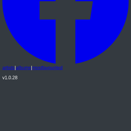
artists
|
albums
|
mostfavourited
v
1.0.28