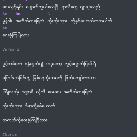
ဝေးလွင့်ရင်း 
ပျောက်ကွယ်လေပြီ 
ရာသီတွေ ချာချာလည်
Am
Dm
G
မှုန်ဝါး 
အတိတ်ကခြေသံ 
တိုးတိုးသွား 
တို့နှစ်ယောက်တကယ်ကို
Am
ဝေးခဲ့ကြပြီလား
Verse 2
ပွင့်သစ်စက ရနံ့ဆွတ်ပျံ့ အခုတော့ လွင့်ပျောက်ပြယ်ပြီ
ပြောင်းလဲခြင်းရဲ့ မြစ်ရေတိုးဘဝကို ဖြတ်ကျော်တာဟာ
ကြုံလည်း ဒဏ္ဍာရီ လိုလို ဝေးဝေး အတိတ်ကခြေသံ
တိုးတိုးသွား ဒီမှာတို့နှစ်ယောက်
တကယ်ကိုဝေးခဲ့ကြပြီလား
Chorus