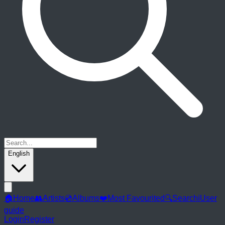
English
🏠
Home
👥
Artists
💿
Albums
❤️
Most Favourited
🔍
Search
ℹ️
User
guide
Login
Register