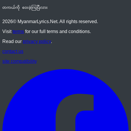
တကယ်ကို ဝေးခဲ့ကြပြီလား
2026
© MyanmarLyrics.Net. All rights reserved.
Visit
terms
for our full terms and conditions.
Read our
privacy policy
.
contact us
site compatibility