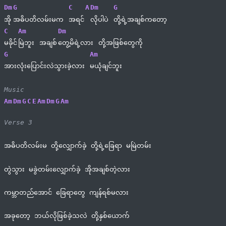
Dm
G
C
A
Dm
G
အို
အဓိပတိလမ်းမက 
အရင်
လိုပါပဲ 
တို့ရဲ့အချစ်ကတော့
C
Am
Dm
မခိုင်
မြဲဘူး 
အချစ်
တွေ့မိရဲ့လား 
တို့အဖြစ်တွေကို
G
Am
အားလုံးပြောင်းလဲသွားခဲ့လား 
မယုံချင်ဘူး
Music
Am
Dm
G
C
E
Am
Dm
G
Am
Verse 3
အဓိပတိလမ်းမ တို့လျှောက်ခဲ့ တို့ရဲ့ခြေရာ မမြဲတမ်း
တွဲသွား မခွဲတမ်းလျှောက်ခဲ့ အိုအချစ်တဲ့လား
ကမ္ဘာတည်အောင် ခြေရာတွေ ကျန်ရစ်မလား
အခုတော့ ဘယ်လိုဖြစ်ခဲ့သလဲ တို့နှစ်ယောက်