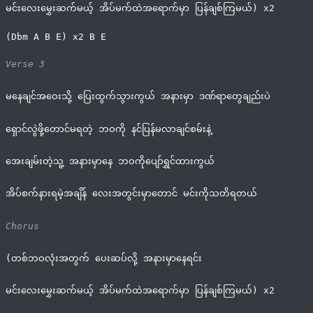
မင်းလေးမွှေးဆက်မယ့် အိပ်မက်ထဲအရောက်မှာ ပြန်ချစ်ကြမယ်) x2
(Dbm A B E) x2 B E
Verse 3
မနေချင်အဝေးသို့ ပြေးထွက်သွားကွယ် အနားမှာ ဒဏ်ရာတွေချည်းပဲ
ရှောင်လွဲဖို့တောင်မရတဲ့ ဘဝကို နင်ပြန်မလာချင်စမ်းနဲ့
အေးချမ်းတဲ့သူ့ အနားမှာနေ ဘဝကိုပျော်ရွှင်ထားကွယ်
အိပ်စက်နားရမဲ့အချိန် လေးအတွင်းမှာတောင် မင်းကိုသတိရတယ်
Chorus
(တစ်ဘဝလုံးအတွက် ပေးဆပ်လို့ အနားမှာနေရင်း
မင်းလေးမွှေးဆက်မယ့် အိပ်မက်ထဲအရောက်မှာ ပြန်ချစ်ကြမယ်) x2