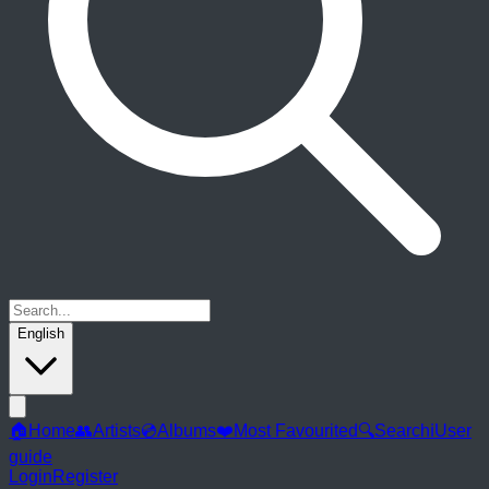
English
🏠
Home
👥
Artists
💿
Albums
❤️
Most Favourited
🔍
Search
ℹ️
User
guide
Login
Register