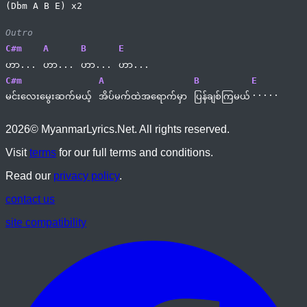
(Dbm A B E) x2
Outro
C#m
A
B
E
ဟာ... 
ဟာ... 
ဟာ... 
ဟာ...
C#m
A
B
E
.....
မင်းလေးမွေးဆက်မယ့် 
အိပ်မက်ထဲအရောက်မှာ 
ပြန်ချစ်ကြမယ်
2026
© MyanmarLyrics.Net. All rights reserved.
Visit
terms
for our full terms and conditions.
Read our
privacy policy
.
contact us
site compatibility