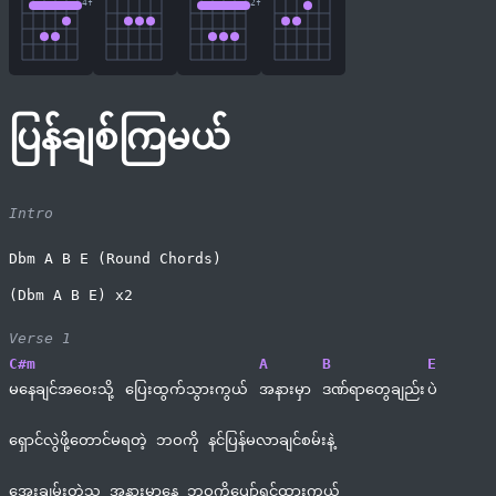
4
fr
2
fr
ပြန်ချစ်ကြမယ်
Intro
Dbm A B E (Round Chords)
(Dbm A B E) x2
Verse 1
C#m
A
B
E
မနေချင်အဝေးသို့ 
ပြေးထွက်သွားကွယ် 
အနားမှာ 
ဒဏ်ရာတွေချည်း
ပဲ
ရှောင်လွဲဖို့တောင်မရတဲ့ ဘဝကို နင်ပြန်မလာချင်စမ်းနဲ့
အေးချမ်းတဲ့သူ့ အနားမှာနေ ဘဝကိုပျော်ရွှင်ထားကွယ်