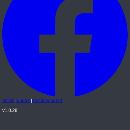
artists
|
albums
|
mostfavourited
v
1.0.28