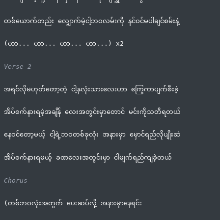
တစ်ယောက်တည်း လျှောက်မဲ့ငါ့ဘဝလမ်းကို နင်ဝင်မပါချင်စမ်းနဲ့
(ဟာ... ဟာ... ဟာ... ဟာ...) x2
Verse 2
အရင်လိုမဟုတ်တော့တဲ့ ငါ့နှလုံးသားလေးဟာ ကြွေကာပျက်စီးခဲ့
အိပ်စက်နားရမဲ့အချိန် လေးအတွင်းမှာတောင် မင်းကိုသတိရတယ်
နေဝင်တော့မယ့် ငါ့ရဲ့ဘဝတစ်ခုလုံး အနားမှာ မှောင်ရည်လိုပျိုးဆဲ
အိပ်စက်နားရမယ့် ခဏလေးအတွင်းမှာ ငါမျက်ရည်ကျခဲ့တယ်
Chorus
(တစ်ဘဝလုံးအတွက် ပေးဆပ်လို့ အနားမှာနေရင်း