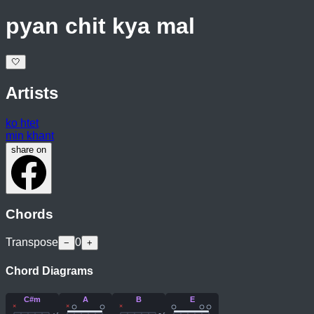
pyan chit kya mal
🤍
Artists
ko htet
min khant
share on
Chords
Transpose
0
−
+
Chord Diagrams
C#m
A
B
E
×
×
×